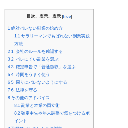
目次、表示、表示
[
hide
]
1
絶対バレない副業の始め方
1.1
サラリーマンでもばれない副業実践
方法
2
1. 会社のルールを確認する
3
2. バレにくい副業を選ぶ
4
3. 確定申告で「普通徴収」を選ぶ
5
4. 時間をうまく使う
6
5. 周りにバレないようにする
7
6. 法律を守る
8
その他のアドバイス
8.1
副業と本業の両立術
8.2
確定申告や年末調整で気をつけるポ
イント