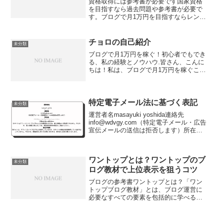
資格取得には参考書が必要です国家資格
を目指すなら過去問題や参考書が必要で
す。ブログで月1万円を目指すならレンタ
ルサーバー契約よりも先にブログの参考
書ワントップが必要です。僕は最初から
ワントップを持っていなかったのでえら
チョロの自己紹介
未分類
い苦労しました。You...
ブログで月1万円を稼ぐ！初心者でもでき
る、私の経験とノウハウ.皆さん、こんに
ちは！私は、ブログで月1万円を稼ぐこと
を目標に活動している**【チョロ】**と申
します。...私は、もともとパソコンとネ
ットビジネスには全く詳しくありません
でした。...
特定電子メール法に基づく表記
未分類
運営者名masayuki yoshida連絡先
info@wdvgy.com（特定電子メール・広告
宣伝メールの送信は拒否します）所在地
1-21-2 22tixyoume higasi25zixyou kita
higasiku sapporo...
ワントップとは？ワントップのブ
未分類
ログ教材で上位表示を狙うコツ
ブログの参考書ワントップとは？「ワン
トップブログ教材」とは、ブログ運営に
必要なすべての要素を包括的に学べる教
材です。初心者から上級者まで対応して
おり、以下にその内容と特徴を簡潔に説