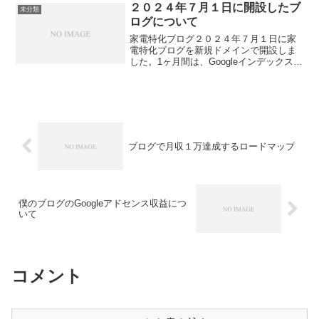
明します。ワントップブログ教材の内容
２０２４年７月１日に開設したブ
未分類
ブログの立ち上げと設定 ...
ログについて
家電特化ブログ２０２４年７月１日に家
電特化ブログを新規ドメインで開設しま
した。1ヶ月間は、Googleインデックス登
録されませんでした。８月4日になって、
やっとインデックス登録されました。イ
ンデックス登録とは、記事を投稿したら
Googleに...
ブログで月収１万達成するロードマップ
僕のブログのGoogleアドセンス収益につ
いて
コメント